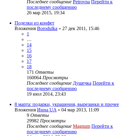
Последнее сообщение
Petrovna
Перейти к
последнему сообщению
26 мар 2015, 19:34
Поделки из конфет
Вложения
Borodulka
» 27 дек 2011, 15:46
1
…
14
15
16
17
18
171
Ответы
160064
Просмотры
Последнее сообщение
Душечка
Перейти к
последнему сообщению
19 июл 2014, 23:43
8 марта: подарки, украшения, вырезанки и прочее
Вложения
Инна UA
» 04 мар 2013, 11:09
9
Ответы
29982
Просмотры
Последнее сообщение
Magnum
Перейти к
последнему сообщению