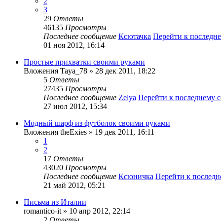
2
3
29
Ответы
46135
Просмотры
Последнее сообщение
Ксютачка
Перейти к последн
01 ноя 2012, 16:14
Простые прихватки своими руками
Вложения
Taya_78
» 28 дек 2011, 18:22
5
Ответы
27435
Просмотры
Последнее сообщение
Zelya
Перейти к последнему 
27 июл 2012, 15:34
Модный шарф из футболок своими руками
Вложения
theExies
» 19 дек 2011, 16:11
1
2
17
Ответы
43020
Просмотры
Последнее сообщение
Ксюничка
Перейти к послед
21 май 2012, 05:21
Письма из Италии
romantico-it
» 10 апр 2012, 22:14
2
Ответы