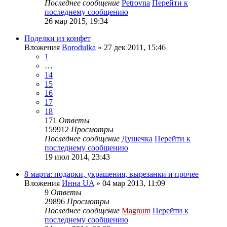
Последнее сообщение
Petrovna
Перейти к
последнему сообщению
26 мар 2015, 19:34
Поделки из конфет
Вложения
Borodulka
» 27 дек 2011, 15:46
1
…
14
15
16
17
18
171
Ответы
159912
Просмотры
Последнее сообщение
Душечка
Перейти к
последнему сообщению
19 июл 2014, 23:43
8 марта: подарки, украшения, вырезанки и прочее
Вложения
Инна UA
» 04 мар 2013, 11:09
9
Ответы
29896
Просмотры
Последнее сообщение
Magnum
Перейти к
последнему сообщению