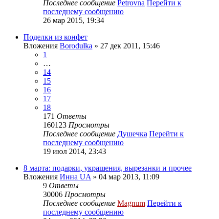
Последнее сообщение
Petrovna
Перейти к
последнему сообщению
26 мар 2015, 19:34
Поделки из конфет
Вложения
Borodulka
» 27 дек 2011, 15:46
1
…
14
15
16
17
18
171
Ответы
160123
Просмотры
Последнее сообщение
Душечка
Перейти к
последнему сообщению
19 июл 2014, 23:43
8 марта: подарки, украшения, вырезанки и прочее
Вложения
Инна UA
» 04 мар 2013, 11:09
9
Ответы
30006
Просмотры
Последнее сообщение
Magnum
Перейти к
последнему сообщению