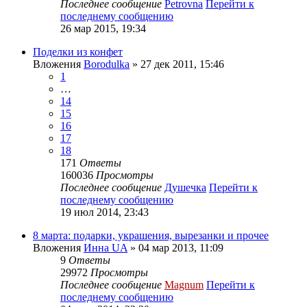
Последнее сообщение
Petrovna
Перейти к
последнему сообщению
26 мар 2015, 19:34
Поделки из конфет
Вложения
Borodulka
» 27 дек 2011, 15:46
1
…
14
15
16
17
18
171
Ответы
160036
Просмотры
Последнее сообщение
Душечка
Перейти к
последнему сообщению
19 июл 2014, 23:43
8 марта: подарки, украшения, вырезанки и прочее
Вложения
Инна UA
» 04 мар 2013, 11:09
9
Ответы
29972
Просмотры
Последнее сообщение
Magnum
Перейти к
последнему сообщению