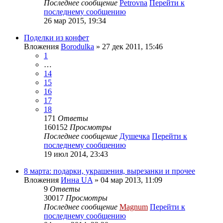
Последнее сообщение
Petrovna
Перейти к
последнему сообщению
26 мар 2015, 19:34
Поделки из конфет
Вложения
Borodulka
» 27 дек 2011, 15:46
1
…
14
15
16
17
18
171
Ответы
160152
Просмотры
Последнее сообщение
Душечка
Перейти к
последнему сообщению
19 июл 2014, 23:43
8 марта: подарки, украшения, вырезанки и прочее
Вложения
Инна UA
» 04 мар 2013, 11:09
9
Ответы
30017
Просмотры
Последнее сообщение
Magnum
Перейти к
последнему сообщению