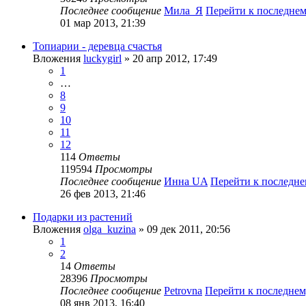
Последнее сообщение
Мила_Я
Перейти к последне
01 мар 2013, 21:39
Топиарии - деревца счастья
Вложения
luckygirl
» 20 апр 2012, 17:49
1
…
8
9
10
11
12
114
Ответы
119594
Просмотры
Последнее сообщение
Инна UA
Перейти к последн
26 фев 2013, 21:46
Подарки из растений
Вложения
olga_kuzina
» 09 дек 2011, 20:56
1
2
14
Ответы
28396
Просмотры
Последнее сообщение
Petrovna
Перейти к последне
08 янв 2013, 16:40