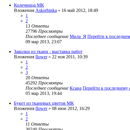
Колечница МК
Вложения
Askorbinka
» 16 май 2012, 18:49
1
2
13
Ответы
27796
Просмотры
Последнее сообщение
Мила_Я
Перейти к последне
09 мар 2013, 23:07
Заколки из ткани - выставка работ
Вложения
flower
» 22 ноя 2011, 10:39
1
2
3
20
Ответы
45292
Просмотры
Последнее сообщение
Ксана
Перейти к последнему
05 мар 2013, 19:44
Букет из тканевых цветов МК
Вложения
flower
» 08 июн 2012, 16:29
1
2
11
Ответы
30240
Просмотры