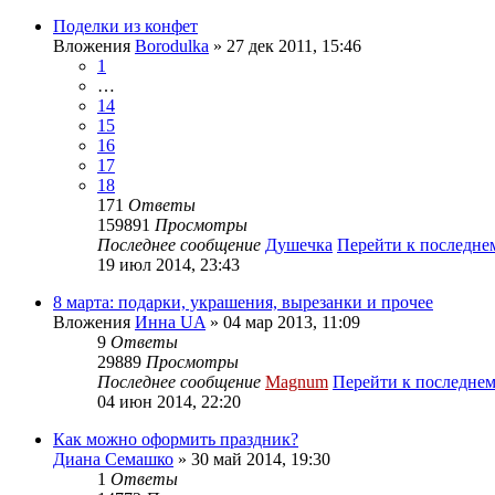
Поделки из конфет
Вложения
Borodulka
» 27 дек 2011, 15:46
1
…
14
15
16
17
18
171
Ответы
159891
Просмотры
Последнее сообщение
Душечка
Перейти к последн
19 июл 2014, 23:43
8 марта: подарки, украшения, вырезанки и прочее
Вложения
Инна UA
» 04 мар 2013, 11:09
9
Ответы
29889
Просмотры
Последнее сообщение
Magnum
Перейти к последне
04 июн 2014, 22:20
Как можно оформить праздник?
Диана Семашко
» 30 май 2014, 19:30
1
Ответы