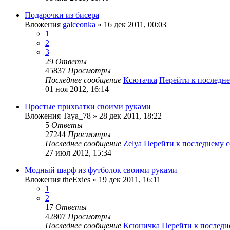
Подарочки из бисера
Вложения
galceonka
» 16 дек 2011, 00:03
1
2
3
29
Ответы
45837
Просмотры
Последнее сообщение
Ксютачка
Перейти к последн
01 ноя 2012, 16:14
Простые прихватки своими руками
Вложения
Taya_78
» 28 дек 2011, 18:22
5
Ответы
27244
Просмотры
Последнее сообщение
Zelya
Перейти к последнему 
27 июл 2012, 15:34
Модный шарф из футболок своими руками
Вложения
theExies
» 19 дек 2011, 16:11
1
2
17
Ответы
42807
Просмотры
Последнее сообщение
Ксюничка
Перейти к послед