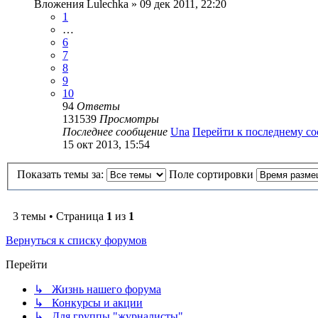
Вложения
Lulechka
» 09 дек 2011, 22:20
1
…
6
7
8
9
10
94
Ответы
131539
Просмотры
Последнее сообщение
Una
Перейти к последнему с
15 окт 2013, 15:54
Показать темы за:
Поле сортировки
3 темы • Страница
1
из
1
Вернуться к списку форумов
Перейти
↳ Жизнь нашего форума
↳ Конкурсы и акции
↳ Для группы "журналисты"