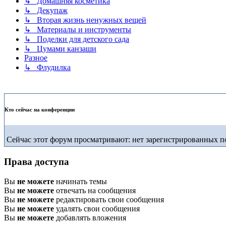
↳ Домашняя косметика
↳ Декупаж
↳ Вторая жизнь ненужных вещей
↳ Материалы и инструменты
↳ Поделки для детского сада
↳ Цумами канзаши
Разное
↳ Флудилка
Кто сейчас на конференции
Сейчас этот форум просматривают: нет зарегистрированных по
Права доступа
Вы
не можете
начинать темы
Вы
не можете
отвечать на сообщения
Вы
не можете
редактировать свои сообщения
Вы
не можете
удалять свои сообщения
Вы
не можете
добавлять вложения