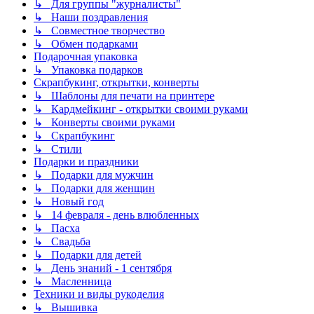
↳ Для группы "журналисты"
↳ Наши поздравления
↳ Совместное творчество
↳ Обмен подарками
Подарочная упаковка
↳ Упаковка подарков
Скрапбукинг, открытки, конверты
↳ Шаблоны для печати на принтере
↳ Кардмейкинг - открытки своими руками
↳ Конверты своими руками
↳ Скрапбукинг
↳ Стили
Подарки и праздники
↳ Подарки для мужчин
↳ Подарки для женщин
↳ Новый год
↳ 14 февраля - день влюбленных
↳ Пасха
↳ Свадьба
↳ Подарки для детей
↳ День знаний - 1 сентября
↳ Масленница
Техники и виды рукоделия
↳ Вышивка