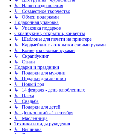
↳ Наши поздравления
↳ Совместное творчество
↳ Обмен подарками
Подарочная упаковка
↳ Упаковка подарков
Скрапбукинг, открытки, конверты
↳ Шаблоны для печати на принтере
↳ Кардмейкинг - открытки своими руками
↳ Конверты своими руками
↳ Скрапбукинг
↳ Стили
Подарки и праздники
↳ Подарки для мужчин
↳ Подарки для женщин
↳ Новый год
↳ 14 февраля - день влюбленных
↳ Пасха
↳ Свадьба
↳ Подарки для детей
↳ День знаний - 1 сентября
↳ Масленница
Техники и виды рукоделия
↳ Вышивка