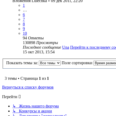
Вложения
Lulechka
» 09 дек 2011, 22:20
1
…
6
7
8
9
10
94
Ответы
130898
Просмотры
Последнее сообщение
Una
Перейти к последнему с
15 окт 2013, 15:54
Показать темы за:
Поле сортировки
3 темы • Страница
1
из
1
Вернуться к списку форумов
Перейти
↳ Жизнь нашего форума
↳ Конкурсы и акции
↳ Для группы "журналисты"