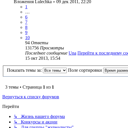
Вложения
Lulechka
» 09 дек 2011, 22:20
1
…
6
7
8
9
10
94
Ответы
131756
Просмотры
Последнее сообщение
Una
Перейти к последнему с
15 окт 2013, 15:54
Показать темы за:
Поле сортировки
3 темы • Страница
1
из
1
Вернуться к списку форумов
Перейти
↳ Жизнь нашего форума
↳ Конкурсы и акции
↳ Для группы "журналисты"