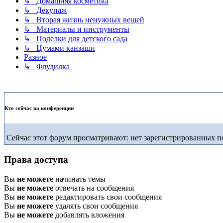
↳ Домашняя косметика
↳ Декупаж
↳ Вторая жизнь ненужных вещей
↳ Материалы и инструменты
↳ Поделки для детского сада
↳ Цумами канзаши
Разное
↳ Флудилка
Кто сейчас на конференции
Сейчас этот форум просматривают: нет зарегистрированных по
Права доступа
Вы
не можете
начинать темы
Вы
не можете
отвечать на сообщения
Вы
не можете
редактировать свои сообщения
Вы
не можете
удалять свои сообщения
Вы
не можете
добавлять вложения