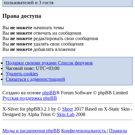
пользователей и 3 гостя
Права доступа
Вы
не можете
начинать темы
Вы
не можете
отвечать на сообщения
Вы
не можете
редактировать свои сообщения
Вы
не можете
удалять свои сообщения
Вы
не можете
добавлять вложения
Подарки своими руками
Список форумов
Часовой пояс:
UTC+03:00
Удалить cookies
Связаться с администрацией
Создано на основе
phpBB
® Forum Software © phpBB Limited
Русская поддержка phpBB
X-Silver for phpBB3.2.1 by ©
Sheer
2017 Based on X-Static Skin -
Designed by Alpha Trion ©
Skin-Lab
2008
Моды и расширения phpBB
Конфиденциальность
|
Правила