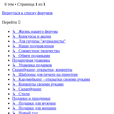
6 тем • Страница
1
из
1
Вернуться к списку форумов
Перейти
↳ Жизнь нашего форума
↳ Конкурсы и акции
↳ Для группы "журналисты"
↳ Наши поздравления
↳ Совместное творчество
↳ Обмен подарками
Подарочная упаковка
↳ Упаковка подарков
Скрапбукинг, открытки, конверты
↳ Шаблоны для печати на принтере
↳ Кардмейкинг - открытки своими руками
↳ Конверты своими руками
↳ Скрапбукинг
↳ Стили
Подарки и праздники
↳ Подарки для мужчин
↳ Подарки для женщин
↳ Новый год