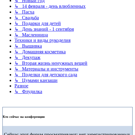
↳ Новый год
↳ 14 февраля - день влюбленных
↳ Пасха
↳ Свадьба
↳ Подарки для детей
↳ День знаний - 1 сентября
↳ Масленница
Техники и виды рукоделия
↳ Вышивка
↳ Домашняя косметика
↳ Декупаж
↳ Вторая жизнь ненужных вещей
↳ Материалы и инструменты
↳ Поделки для детского сада
↳ Цумами канзаши
Разное
↳ Флудилка
Кто сейчас на конференции
Сейчас этот форум просматривают: нет зарегистрированных