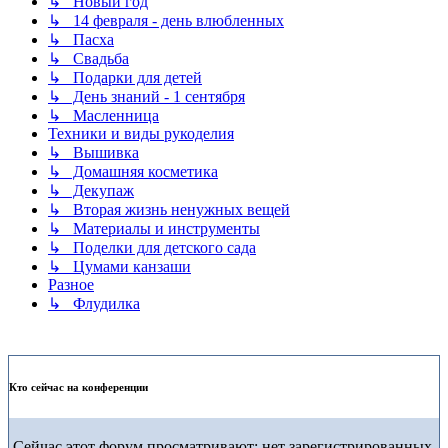
↳ Новый год
↳ 14 февраля - день влюбленных
↳ Пасха
↳ Свадьба
↳ Подарки для детей
↳ День знаний - 1 сентября
↳ Масленница
Техники и виды рукоделия
↳ Вышивка
↳ Домашняя косметика
↳ Декупаж
↳ Вторая жизнь ненужных вещей
↳ Материалы и инструменты
↳ Поделки для детского сада
↳ Цумами канзаши
Разное
↳ Флудилка
Кто сейчас на конференции
Сейчас этот форум просматривают: нет зарегистрированных