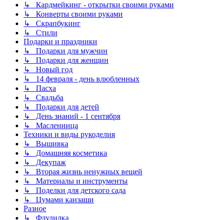
↳ Кардмейкинг - открытки своими руками
↳ Конверты своими руками
↳ Скрапбукинг
↳ Стили
Подарки и праздники
↳ Подарки для мужчин
↳ Подарки для женщин
↳ Новый год
↳ 14 февраля - день влюбленных
↳ Пасха
↳ Свадьба
↳ Подарки для детей
↳ День знаний - 1 сентября
↳ Масленница
Техники и виды рукоделия
↳ Вышивка
↳ Домашняя косметика
↳ Декупаж
↳ Вторая жизнь ненужных вещей
↳ Материалы и инструменты
↳ Поделки для детского сада
↳ Цумами канзаши
Разное
↳ Флудилка