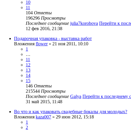
10
11
104
Ответы
196296
Просмотры
Последнее сообщение
julia7korobova
Перейти к пос
12 фев 2016, 21:38
Подарочная упаковка - выставка работ
Вложения
flower
» 21 ноя 2011, 10:10
1
…
11
12
13
14
15
146
Ответы
215544
Просмотры
Последнее сообщение
Galya
Перейти к последнему
31 май 2015, 11:48
Во что и как упаковать свадебные бокалы для молодых?
Вложения
kaza007
» 29 июн 2012, 15:18
1
2