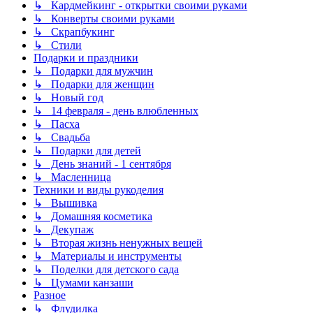
↳ Кардмейкинг - открытки своими руками
↳ Конверты своими руками
↳ Скрапбукинг
↳ Стили
Подарки и праздники
↳ Подарки для мужчин
↳ Подарки для женщин
↳ Новый год
↳ 14 февраля - день влюбленных
↳ Пасха
↳ Свадьба
↳ Подарки для детей
↳ День знаний - 1 сентября
↳ Масленница
Техники и виды рукоделия
↳ Вышивка
↳ Домашняя косметика
↳ Декупаж
↳ Вторая жизнь ненужных вещей
↳ Материалы и инструменты
↳ Поделки для детского сада
↳ Цумами канзаши
Разное
↳ Флудилка