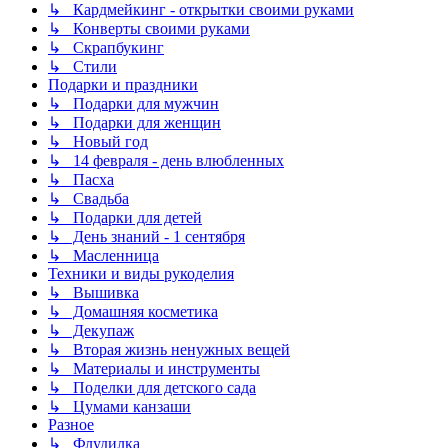
↳ Кардмейкинг - открытки своими руками
↳ Конверты своими руками
↳ Скрапбукинг
↳ Стили
Подарки и праздники
↳ Подарки для мужчин
↳ Подарки для женщин
↳ Новый год
↳ 14 февраля - день влюбленных
↳ Пасха
↳ Свадьба
↳ Подарки для детей
↳ День знаний - 1 сентября
↳ Масленница
Техники и виды рукоделия
↳ Вышивка
↳ Домашняя косметика
↳ Декупаж
↳ Вторая жизнь ненужных вещей
↳ Материалы и инструменты
↳ Поделки для детского сада
↳ Цумами канзаши
Разное
↳ Флудилка