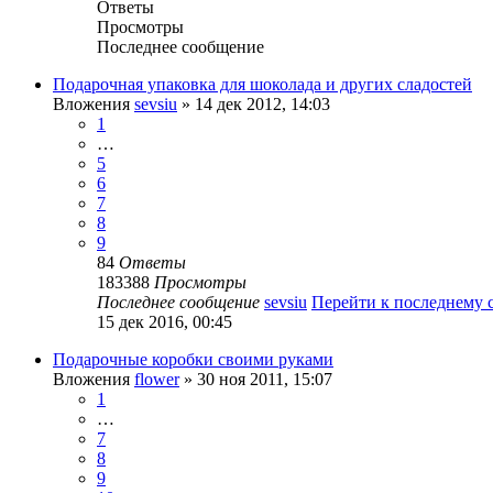
Ответы
Просмотры
Последнее сообщение
Подарочная упаковка для шоколада и других сладостей
Вложения
sevsiu
» 14 дек 2012, 14:03
1
…
5
6
7
8
9
84
Ответы
183388
Просмотры
Последнее сообщение
sevsiu
Перейти к последнему
15 дек 2016, 00:45
Подарочные коробки своими руками
Вложения
flower
» 30 ноя 2011, 15:07
1
…
7
8
9