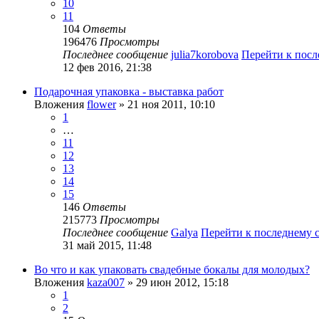
10
11
104
Ответы
196476
Просмотры
Последнее сообщение
julia7korobova
Перейти к пос
12 фев 2016, 21:38
Подарочная упаковка - выставка работ
Вложения
flower
» 21 ноя 2011, 10:10
1
…
11
12
13
14
15
146
Ответы
215773
Просмотры
Последнее сообщение
Galya
Перейти к последнему
31 май 2015, 11:48
Во что и как упаковать свадебные бокалы для молодых?
Вложения
kaza007
» 29 июн 2012, 15:18
1
2