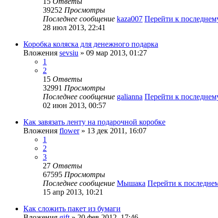
15
Ответы
39252
Просмотры
Последнее сообщение
kaza007
Перейти к последне
28 июл 2013, 22:41
Коробка коляска для денежного подарка
Вложения
sevsiu
» 09 мар 2013, 01:27
1
2
15
Ответы
32991
Просмотры
Последнее сообщение
galianna
Перейти к последне
02 июн 2013, 00:57
Как завязать ленту на подарочной коробке
Вложения
flower
» 13 дек 2011, 16:07
1
2
3
27
Ответы
67595
Просмотры
Последнее сообщение
Мышака
Перейти к последне
15 апр 2013, 10:21
Как сложить пакет из бумаги
Вложения
gift
» 20 фев 2012, 17:46