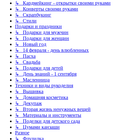
↳ Кардмейкинг - открытки своими руками
↳ Конверты своими руками
↳ Скрапбукинг
↳ Стили
Подарки и праздники
↳ Подарки для мужчин
↳ Подарки для женщин
↳ Новый год
↳ 14 февраля - день влюбленных
↳ Пасха
↳ Свадьба
↳ Подарки для детей
↳ День знаний - 1 сентября
↳ Масленница
Техники и виды рукоделия
↳ Вышивка
↳ Домашняя косметика
↳ Декупаж
↳ Вторая жизнь ненужных вещей
↳ Материалы и инструменты
↳ Поделки для детского сада
↳ Цумами канзаши
Разное
↳ Флудилка