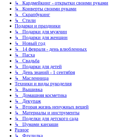
↳ Кардмейкинг - открытки своими руками
↳ Конверты своими руками
↳ Скрапбукинг
↳ Стили
Подарки и праздники
↳ Подарки для мужчин
↳ Подарки для женщин
↳ Новый год
↳ 14 февраля - день влюбленных
↳ Пасха
↳ Свадьба
↳ Подарки для детей
↳ День знаний - 1 сентября
↳ Масленница
Техники и виды рукоделия
↳ Вышивка
↳ Домашняя косметика
↳ Декупаж
↳ Вторая жизнь ненужных вещей
↳ Материалы и инструменты
↳ Поделки для детского сада
↳ Цумами канзаши
Разное
↳ Флудилка