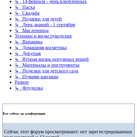
↳ 14 февраля - день влюбленных
↳ Пасха
↳ Свадьба
↳ Подарки для детей
↳ День знаний - 1 сентября
↳ Масленница
Техники и виды рукоделия
↳ Вышивка
↳ Домашняя косметика
↳ Декупаж
↳ Вторая жизнь ненужных вещей
↳ Материалы и инструменты
↳ Поделки для детского сада
↳ Цумами канзаши
Разное
↳ Флудилка
Кто сейчас на конференции
Сейчас этот форум просматривают: нет зарегистрированных