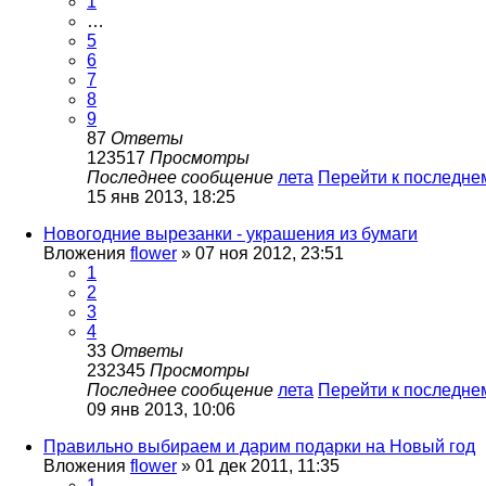
1
…
5
6
7
8
9
87
Ответы
123517
Просмотры
Последнее сообщение
лета
Перейти к последн
15 янв 2013, 18:25
Новогодние вырезанки - украшения из бумаги
Вложения
flower
» 07 ноя 2012, 23:51
1
2
3
4
33
Ответы
232345
Просмотры
Последнее сообщение
лета
Перейти к последн
09 янв 2013, 10:06
Правильно выбираем и дарим подарки на Новый год
Вложения
flower
» 01 дек 2011, 11:35
1