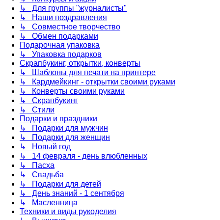
↳ Для группы "журналисты"
↳ Наши поздравления
↳ Совместное творчество
↳ Обмен подарками
Подарочная упаковка
↳ Упаковка подарков
Скрапбукинг, открытки, конверты
↳ Шаблоны для печати на принтере
↳ Кардмейкинг - открытки своими руками
↳ Конверты своими руками
↳ Скрапбукинг
↳ Стили
Подарки и праздники
↳ Подарки для мужчин
↳ Подарки для женщин
↳ Новый год
↳ 14 февраля - день влюбленных
↳ Пасха
↳ Свадьба
↳ Подарки для детей
↳ День знаний - 1 сентября
↳ Масленница
Техники и виды рукоделия