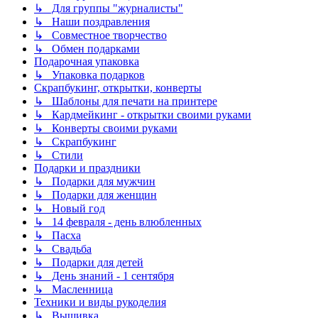
↳ Для группы "журналисты"
↳ Наши поздравления
↳ Совместное творчество
↳ Обмен подарками
Подарочная упаковка
↳ Упаковка подарков
Скрапбукинг, открытки, конверты
↳ Шаблоны для печати на принтере
↳ Кардмейкинг - открытки своими руками
↳ Конверты своими руками
↳ Скрапбукинг
↳ Стили
Подарки и праздники
↳ Подарки для мужчин
↳ Подарки для женщин
↳ Новый год
↳ 14 февраля - день влюбленных
↳ Пасха
↳ Свадьба
↳ Подарки для детей
↳ День знаний - 1 сентября
↳ Масленница
Техники и виды рукоделия
↳ Вышивка