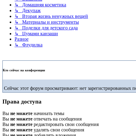
↳ Домашняя косметика
↳ Декупаж
↳ Вторая жизнь ненужных вещей
↳ Материалы и инструменты
↳ Поделки для детского сада
↳ Цумами канзаши
Разное
↳ Флудилка
Кто сейчас на конференции
Сейчас этот форум просматривают: нет зарегистрированных по
Права доступа
Вы
не можете
начинать темы
Вы
не можете
отвечать на сообщения
Вы
не можете
редактировать свои сообщения
Вы
не можете
удалять свои сообщения
Вы
не можете
добавлять вложения