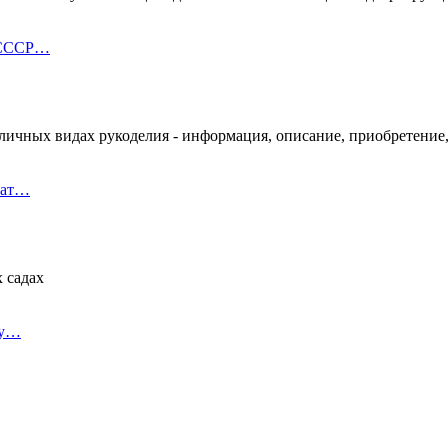
 СССР…
личных видах рукоделия - информация, описание, приобретение
мат…
 садах
му…