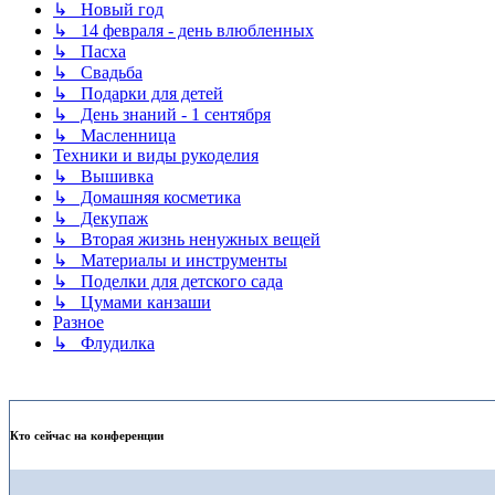
↳ Новый год
↳ 14 февраля - день влюбленных
↳ Пасха
↳ Свадьба
↳ Подарки для детей
↳ День знаний - 1 сентября
↳ Масленница
Техники и виды рукоделия
↳ Вышивка
↳ Домашняя косметика
↳ Декупаж
↳ Вторая жизнь ненужных вещей
↳ Материалы и инструменты
↳ Поделки для детского сада
↳ Цумами канзаши
Разное
↳ Флудилка
Кто сейчас на конференции