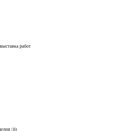
 выставка работ
лия :)))