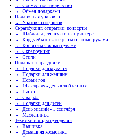
↳ Совместное творчество
↳ Обмен подарками
Подарочная упаковка
↳ Упаковка подарков
Скрапбукинг, открытки, конверты
↳ Шаблоны для печати на принтере
↳ Кардмейкинг - открытки своими руками
↳ Конверты своими руками
↳ Скрапбукинг
↳ Стили
Подарки и праздники
↳ Подарки для мужчин
↳ Подарки для женщин
↳ Новый год
↳ 14 февраля - день влюбленных
↳ Пасха
↳ Свадьба
↳ Подарки для детей
↳ День знаний - 1 сентября
↳ Масленница
Техники и виды рукоделия
↳ Вышивка
↳ Домашняя косметика