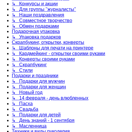
↳ Конкурсы и акции
↳ Для группы "журналисты"
↳ Наши поздравления
↳ Совместное творчество
↳ Обмен подарками
Подарочная упаковка
↳ Упаковка подарков
Скрапбукинг, открытки, конверты
↳ Шаблоны для печати на принтере
↳ Кардмейкинг - открытки своими руками
↳ Конверты своими руками
↳ Скрапбукинг
↳ Стили
Подарки и праздники
↳ Подарки для мужчин
↳ Подарки для женщин
↳ Новый год
↳ 14 февраля - день влюбленных
↳ Пасха
↳ Свадьба
↳ Подарки для детей
↳ День знаний - 1 сентября
↳ Масленница
Техники и виды рукоделия