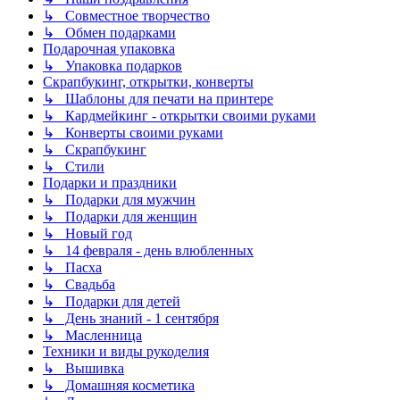
↳ Совместное творчество
↳ Обмен подарками
Подарочная упаковка
↳ Упаковка подарков
Скрапбукинг, открытки, конверты
↳ Шаблоны для печати на принтере
↳ Кардмейкинг - открытки своими руками
↳ Конверты своими руками
↳ Скрапбукинг
↳ Стили
Подарки и праздники
↳ Подарки для мужчин
↳ Подарки для женщин
↳ Новый год
↳ 14 февраля - день влюбленных
↳ Пасха
↳ Свадьба
↳ Подарки для детей
↳ День знаний - 1 сентября
↳ Масленница
Техники и виды рукоделия
↳ Вышивка
↳ Домашняя косметика