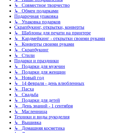
↳ Совместное творчество
↳ Обмен подарками
Подарочная упаковка
↳ Упаковка подарков
Скрапбукинг, открытки, конверты
↳ Шаблоны для печати на принтере
↳ Кардмейкинг - открытки своими руками
↳ Конверты своими руками
↳ Скрапбукинг
↳ Стили
Подарки и праздники
↳ Подарки для мужчин
↳ Подарки для женщин
↳ Новый год
↳ 14 февраля - день влюбленных
↳ Пасха
↳ Свадьба
↳ Подарки для детей
↳ День знаний - 1 сентября
↳ Масленница
Техники и виды рукоделия
↳ Вышивка
↳ Домашняя косметика