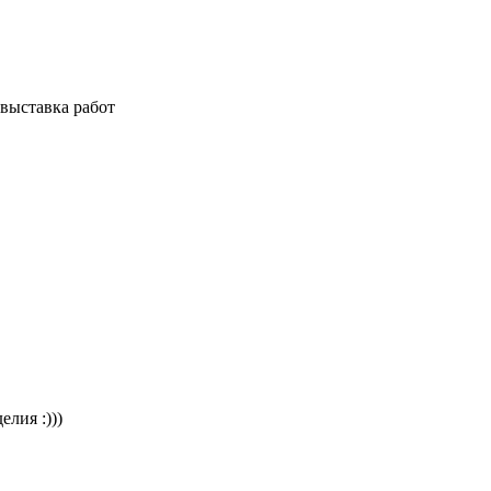
 выставка работ
лия :)))