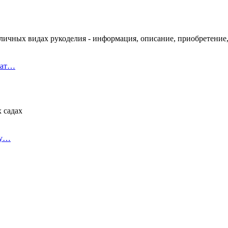
личных видах рукоделия - информация, описание, приобретение
мат…
 садах
му…