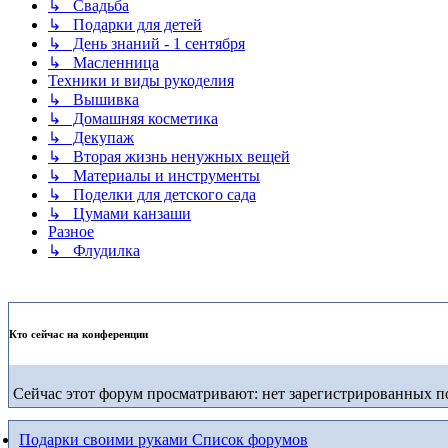
↳ Свадьба
↳ Подарки для детей
↳ День знаний - 1 сентября
↳ Масленница
Техники и виды рукоделия
↳ Вышивка
↳ Домашняя косметика
↳ Декупаж
↳ Вторая жизнь ненужных вещей
↳ Материалы и инструменты
↳ Поделки для детского сада
↳ Цумами канзаши
Разное
↳ Флудилка
Кто сейчас на конференции
Сейчас этот форум просматривают: нет зарегистрированных по
Подарки своими руками
Список форумов