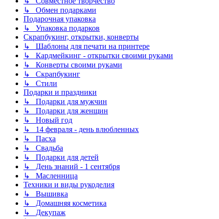
↳ Совместное творчество
↳ Обмен подарками
Подарочная упаковка
↳ Упаковка подарков
Скрапбукинг, открытки, конверты
↳ Шаблоны для печати на принтере
↳ Кардмейкинг - открытки своими руками
↳ Конверты своими руками
↳ Скрапбукинг
↳ Стили
Подарки и праздники
↳ Подарки для мужчин
↳ Подарки для женщин
↳ Новый год
↳ 14 февраля - день влюбленных
↳ Пасха
↳ Свадьба
↳ Подарки для детей
↳ День знаний - 1 сентября
↳ Масленница
Техники и виды рукоделия
↳ Вышивка
↳ Домашняя косметика
↳ Декупаж