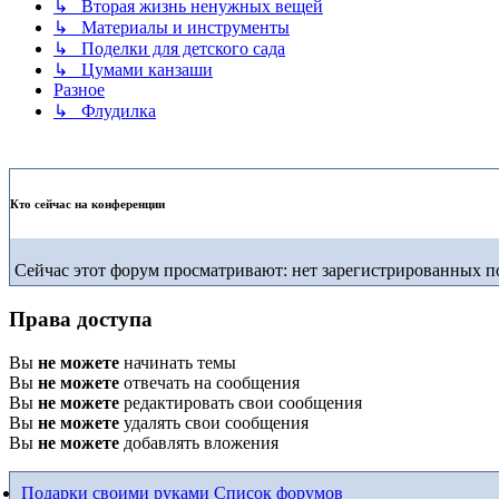
↳ Вторая жизнь ненужных вещей
↳ Материалы и инструменты
↳ Поделки для детского сада
↳ Цумами канзаши
Разное
↳ Флудилка
Кто сейчас на конференции
Сейчас этот форум просматривают: нет зарегистрированных по
Права доступа
Вы
не можете
начинать темы
Вы
не можете
отвечать на сообщения
Вы
не можете
редактировать свои сообщения
Вы
не можете
удалять свои сообщения
Вы
не можете
добавлять вложения
Подарки своими руками
Список форумов