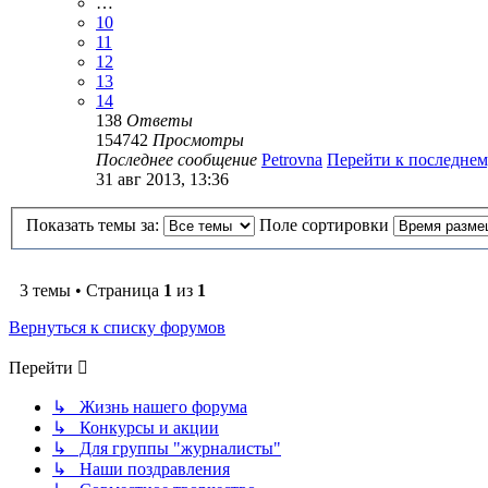
…
10
11
12
13
14
138
Ответы
154742
Просмотры
Последнее сообщение
Petrovna
Перейти к последне
31 авг 2013, 13:36
Показать темы за:
Поле сортировки
3 темы • Страница
1
из
1
Вернуться к списку форумов
Перейти
↳ Жизнь нашего форума
↳ Конкурсы и акции
↳ Для группы "журналисты"
↳ Наши поздравления