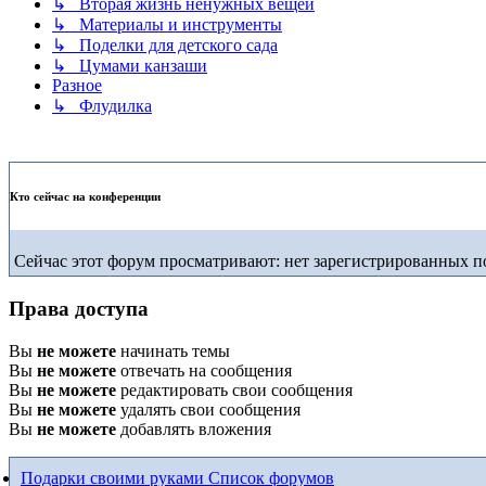
↳ Вторая жизнь ненужных вещей
↳ Материалы и инструменты
↳ Поделки для детского сада
↳ Цумами канзаши
Разное
↳ Флудилка
Кто сейчас на конференции
Сейчас этот форум просматривают: нет зарегистрированных по
Права доступа
Вы
не можете
начинать темы
Вы
не можете
отвечать на сообщения
Вы
не можете
редактировать свои сообщения
Вы
не можете
удалять свои сообщения
Вы
не можете
добавлять вложения
Подарки своими руками
Список форумов