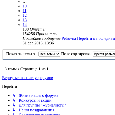
…
10
11
12
13
14
138
Ответы
154256
Просмотры
Последнее сообщение
Petrovna
Перейти к последне
31 авг 2013, 13:36
Показать темы за:
Поле сортировки
3 темы • Страница
1
из
1
Вернуться к списку форумов
Перейти
↳ Жизнь нашего форума
↳ Конкурсы и акции
↳ Для группы "журналисты"
↳ Наши поздравления
↳ Совместное творчество