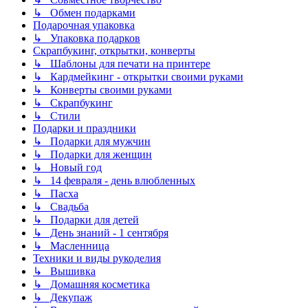
↳ Обмен подарками
Подарочная упаковка
↳ Упаковка подарков
Скрапбукинг, открытки, конверты
↳ Шаблоны для печати на принтере
↳ Кардмейкинг - открытки своими руками
↳ Конверты своими руками
↳ Скрапбукинг
↳ Стили
Подарки и праздники
↳ Подарки для мужчин
↳ Подарки для женщин
↳ Новый год
↳ 14 февраля - день влюбленных
↳ Пасха
↳ Свадьба
↳ Подарки для детей
↳ День знаний - 1 сентября
↳ Масленница
Техники и виды рукоделия
↳ Вышивка
↳ Домашняя косметика
↳ Декупаж