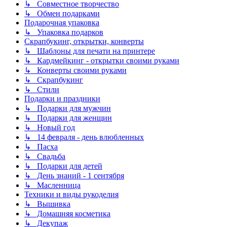
↳ Совместное творчество
↳ Обмен подарками
Подарочная упаковка
↳ Упаковка подарков
Скрапбукинг, открытки, конверты
↳ Шаблоны для печати на принтере
↳ Кардмейкинг - открытки своими руками
↳ Конверты своими руками
↳ Скрапбукинг
↳ Стили
Подарки и праздники
↳ Подарки для мужчин
↳ Подарки для женщин
↳ Новый год
↳ 14 февраля - день влюбленных
↳ Пасха
↳ Свадьба
↳ Подарки для детей
↳ День знаний - 1 сентября
↳ Масленница
Техники и виды рукоделия
↳ Вышивка
↳ Домашняя косметика
↳ Декупаж