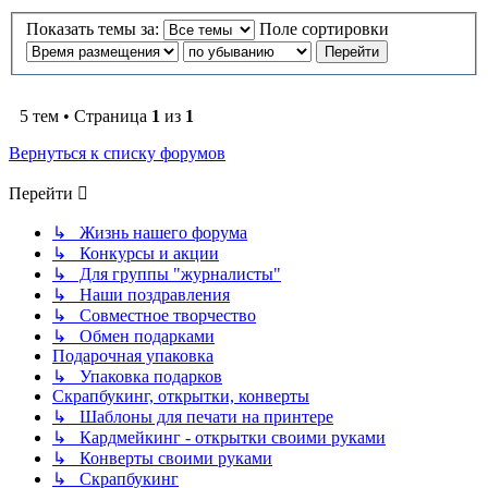
Показать темы за:
Поле сортировки
5 тем • Страница
1
из
1
Вернуться к списку форумов
Перейти
↳ Жизнь нашего форума
↳ Конкурсы и акции
↳ Для группы "журналисты"
↳ Наши поздравления
↳ Совместное творчество
↳ Обмен подарками
Подарочная упаковка
↳ Упаковка подарков
Скрапбукинг, открытки, конверты
↳ Шаблоны для печати на принтере
↳ Кардмейкинг - открытки своими руками
↳ Конверты своими руками
↳ Скрапбукинг