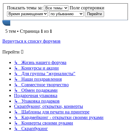
Показать темы за:
Поле сортировки
5 тем • Страница
1
из
1
Вернуться к списку форумов
Перейти
↳ Жизнь нашего форума
↳ Конкурсы и акции
↳ Для группы "журналисты"
↳ Наши поздравления
↳ Совместное творчество
↳ Обмен подарками
Подарочная упаковка
↳ Упаковка подарков
Скрапбукинг, открытки, конверты
↳ Шаблоны для печати на принтере
↳ Кардмейкинг - открытки своими руками
↳ Конверты своими руками
↳ Скрапбукинг