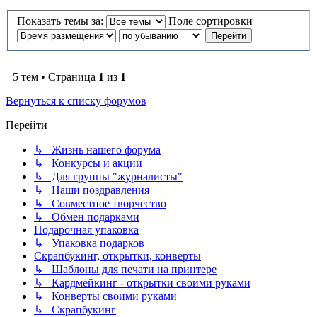
Показать темы за:
Поле сортировки
5 тем • Страница
1
из
1
Вернуться к списку форумов
Перейти
↳ Жизнь нашего форума
↳ Конкурсы и акции
↳ Для группы "журналисты"
↳ Наши поздравления
↳ Совместное творчество
↳ Обмен подарками
Подарочная упаковка
↳ Упаковка подарков
Скрапбукинг, открытки, конверты
↳ Шаблоны для печати на принтере
↳ Кардмейкинг - открытки своими руками
↳ Конверты своими руками
↳ Скрапбукинг