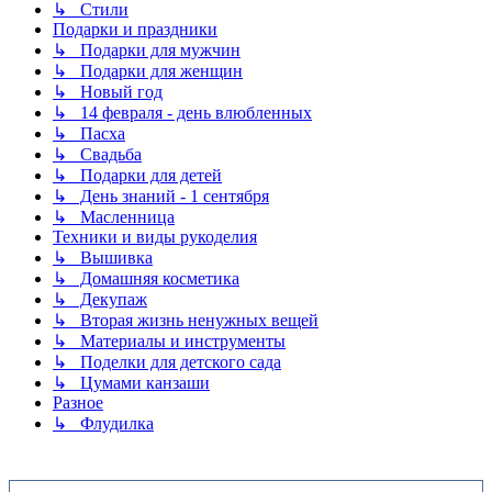
↳ Стили
Подарки и праздники
↳ Подарки для мужчин
↳ Подарки для женщин
↳ Новый год
↳ 14 февраля - день влюбленных
↳ Пасха
↳ Свадьба
↳ Подарки для детей
↳ День знаний - 1 сентября
↳ Масленница
Техники и виды рукоделия
↳ Вышивка
↳ Домашняя косметика
↳ Декупаж
↳ Вторая жизнь ненужных вещей
↳ Материалы и инструменты
↳ Поделки для детского сада
↳ Цумами канзаши
Разное
↳ Флудилка