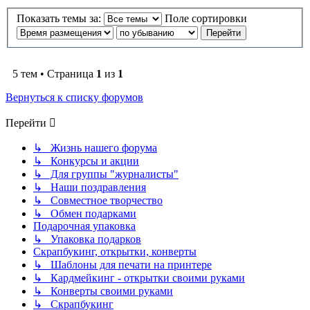
Показать темы за:
Поле сортировки
5 тем • Страница
1
из
1
Вернуться к списку форумов
Перейти
↳ Жизнь нашего форума
↳ Конкурсы и акции
↳ Для группы "журналисты"
↳ Наши поздравления
↳ Совместное творчество
↳ Обмен подарками
Подарочная упаковка
↳ Упаковка подарков
Скрапбукинг, открытки, конверты
↳ Шаблоны для печати на принтере
↳ Кардмейкинг - открытки своими руками
↳ Конверты своими руками
↳ Скрапбукинг