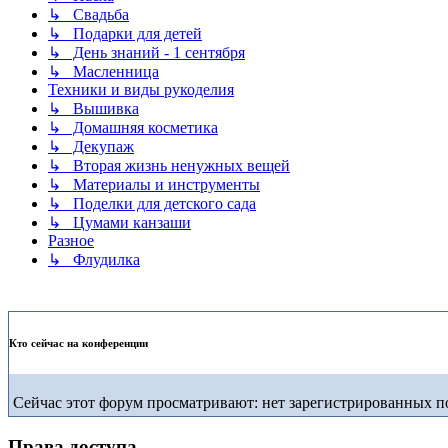
↳ Свадьба
↳ Подарки для детей
↳ День знаний - 1 сентября
↳ Масленница
Техники и виды рукоделия
↳ Вышивка
↳ Домашняя косметика
↳ Декупаж
↳ Вторая жизнь ненужных вещей
↳ Материалы и инструменты
↳ Поделки для детского сада
↳ Цумами канзаши
Разное
↳ Флудилка
Кто сейчас на конференции
Сейчас этот форум просматривают: нет зарегистрированных по
Права доступа