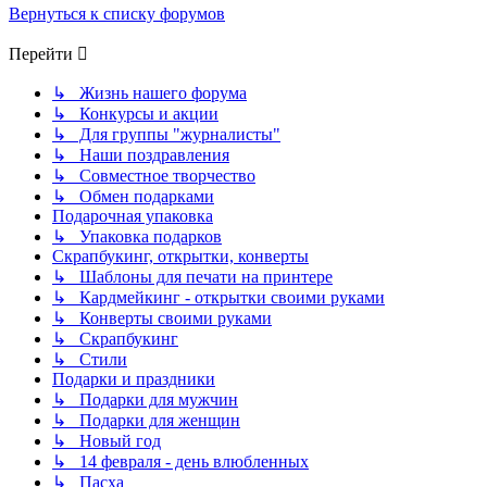
Вернуться к списку форумов
Перейти
↳ Жизнь нашего форума
↳ Конкурсы и акции
↳ Для группы "журналисты"
↳ Наши поздравления
↳ Совместное творчество
↳ Обмен подарками
Подарочная упаковка
↳ Упаковка подарков
Скрапбукинг, открытки, конверты
↳ Шаблоны для печати на принтере
↳ Кардмейкинг - открытки своими руками
↳ Конверты своими руками
↳ Скрапбукинг
↳ Стили
Подарки и праздники
↳ Подарки для мужчин
↳ Подарки для женщин
↳ Новый год
↳ 14 февраля - день влюбленных
↳ Пасха