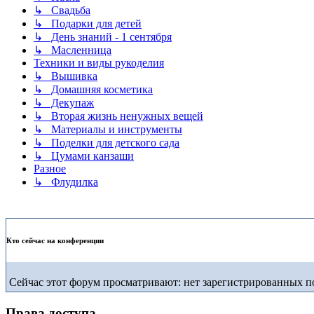
↳ Свадьба
↳ Подарки для детей
↳ День знаний - 1 сентября
↳ Масленница
Техники и виды рукоделия
↳ Вышивка
↳ Домашняя косметика
↳ Декупаж
↳ Вторая жизнь ненужных вещей
↳ Материалы и инструменты
↳ Поделки для детского сада
↳ Цумами канзаши
Разное
↳ Флудилка
Кто сейчас на конференции
Сейчас этот форум просматривают: нет зарегистрированных по
Права доступа