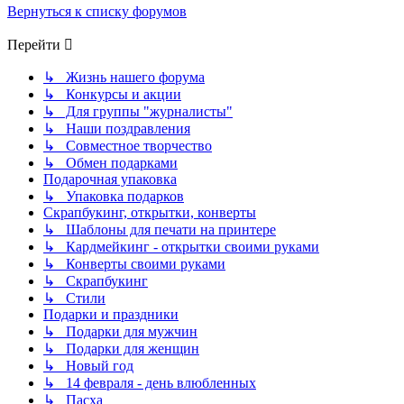
Вернуться к списку форумов
Перейти
↳ Жизнь нашего форума
↳ Конкурсы и акции
↳ Для группы "журналисты"
↳ Наши поздравления
↳ Совместное творчество
↳ Обмен подарками
Подарочная упаковка
↳ Упаковка подарков
Скрапбукинг, открытки, конверты
↳ Шаблоны для печати на принтере
↳ Кардмейкинг - открытки своими руками
↳ Конверты своими руками
↳ Скрапбукинг
↳ Стили
Подарки и праздники
↳ Подарки для мужчин
↳ Подарки для женщин
↳ Новый год
↳ 14 февраля - день влюбленных
↳ Пасха