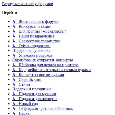
Вернуться к списку форумов
Перейти
↳ Жизнь нашего форума
↳ Конкурсы и акции
↳ Для группы "журналисты"
↳ Наши поздравления
↳ Совместное творчество
↳ Обмен подарками
Подарочная упаковка
↳ Упаковка подарков
Скрапбукинг, открытки, конверты
↳ Шаблоны для печати на принтере
↳ Кардмейкинг - открытки своими руками
↳ Конверты своими руками
↳ Скрапбукинг
↳ Стили
Подарки и праздники
↳ Подарки для мужчин
↳ Подарки для женщин
↳ Новый год
↳ 14 февраля - день влюбленных
↳ Пасха