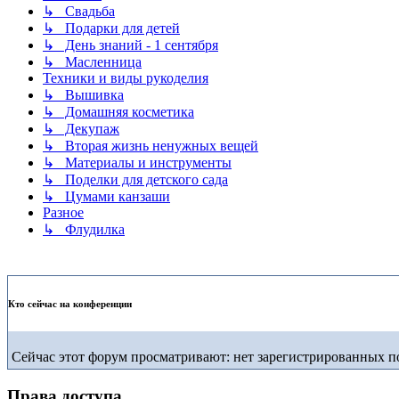
↳ Свадьба
↳ Подарки для детей
↳ День знаний - 1 сентября
↳ Масленница
Техники и виды рукоделия
↳ Вышивка
↳ Домашняя косметика
↳ Декупаж
↳ Вторая жизнь ненужных вещей
↳ Материалы и инструменты
↳ Поделки для детского сада
↳ Цумами канзаши
Разное
↳ Флудилка
Кто сейчас на конференции
Сейчас этот форум просматривают: нет зарегистрированных по
Права доступа