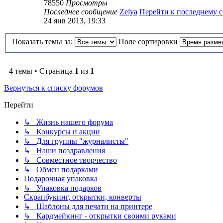
78550
Просмотры
Последнее сообщение
Zelya
Перейти к последнему 
24 янв 2013, 19:33
Показать темы за:
Поле сортировки
4 темы • Страница
1
из
1
Вернуться к списку форумов
Перейти
↳ Жизнь нашего форума
↳ Конкурсы и акции
↳ Для группы "журналисты"
↳ Наши поздравления
↳ Совместное творчество
↳ Обмен подарками
Подарочная упаковка
↳ Упаковка подарков
Скрапбукинг, открытки, конверты
↳ Шаблоны для печати на принтере
↳ Кардмейкинг - открытки своими руками