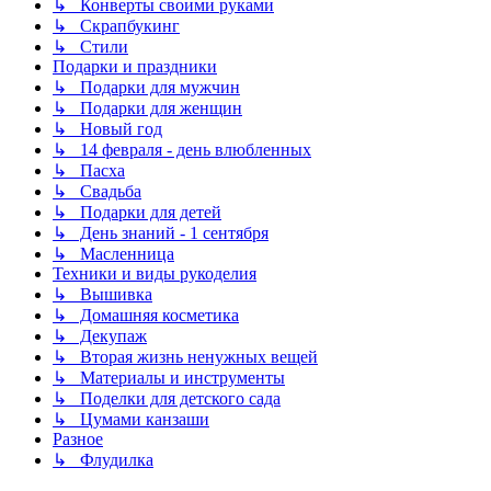
↳ Конверты своими руками
↳ Скрапбукинг
↳ Стили
Подарки и праздники
↳ Подарки для мужчин
↳ Подарки для женщин
↳ Новый год
↳ 14 февраля - день влюбленных
↳ Пасха
↳ Свадьба
↳ Подарки для детей
↳ День знаний - 1 сентября
↳ Масленница
Техники и виды рукоделия
↳ Вышивка
↳ Домашняя косметика
↳ Декупаж
↳ Вторая жизнь ненужных вещей
↳ Материалы и инструменты
↳ Поделки для детского сада
↳ Цумами канзаши
Разное
↳ Флудилка