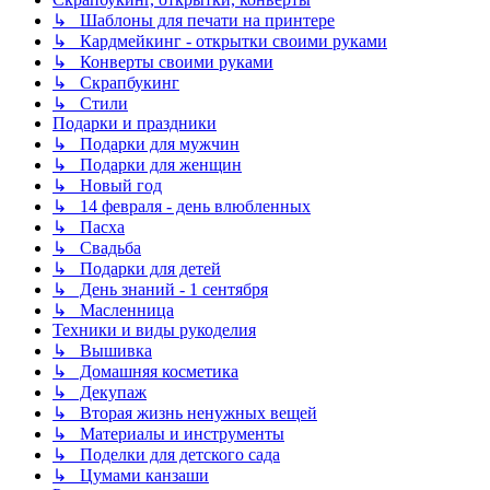
↳ Шаблоны для печати на принтере
↳ Кардмейкинг - открытки своими руками
↳ Конверты своими руками
↳ Скрапбукинг
↳ Стили
Подарки и праздники
↳ Подарки для мужчин
↳ Подарки для женщин
↳ Новый год
↳ 14 февраля - день влюбленных
↳ Пасха
↳ Свадьба
↳ Подарки для детей
↳ День знаний - 1 сентября
↳ Масленница
Техники и виды рукоделия
↳ Вышивка
↳ Домашняя косметика
↳ Декупаж
↳ Вторая жизнь ненужных вещей
↳ Материалы и инструменты
↳ Поделки для детского сада
↳ Цумами канзаши