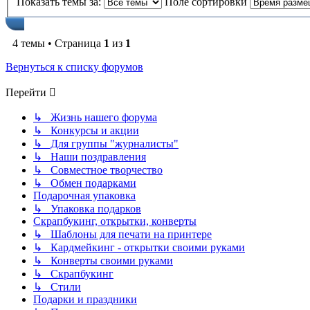
Показать темы за:
Поле сортировки
4 темы • Страница
1
из
1
Вернуться к списку форумов
Перейти
↳ Жизнь нашего форума
↳ Конкурсы и акции
↳ Для группы "журналисты"
↳ Наши поздравления
↳ Совместное творчество
↳ Обмен подарками
Подарочная упаковка
↳ Упаковка подарков
Скрапбукинг, открытки, конверты
↳ Шаблоны для печати на принтере
↳ Кардмейкинг - открытки своими руками
↳ Конверты своими руками
↳ Скрапбукинг
↳ Стили
Подарки и праздники