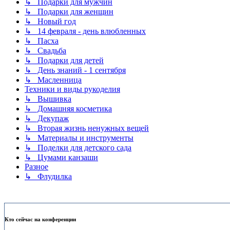
↳ Подарки для мужчин
↳ Подарки для женщин
↳ Новый год
↳ 14 февраля - день влюбленных
↳ Пасха
↳ Свадьба
↳ Подарки для детей
↳ День знаний - 1 сентября
↳ Масленница
Техники и виды рукоделия
↳ Вышивка
↳ Домашняя косметика
↳ Декупаж
↳ Вторая жизнь ненужных вещей
↳ Материалы и инструменты
↳ Поделки для детского сада
↳ Цумами канзаши
Разное
↳ Флудилка
Кто сейчас на конференции