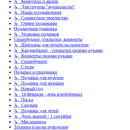
↳ Конкурсы и акции
↳ Для группы "журналисты"
↳ Наши поздравления
↳ Совместное творчество
↳ Обмен подарками
Подарочная упаковка
↳ Упаковка подарков
Скрапбукинг, открытки, конверты
↳ Шаблоны для печати на принтере
↳ Кардмейкинг - открытки своими руками
↳ Конверты своими руками
↳ Скрапбукинг
↳ Стили
Подарки и праздники
↳ Подарки для мужчин
↳ Подарки для женщин
↳ Новый год
↳ 14 февраля - день влюбленных
↳ Пасха
↳ Свадьба
↳ Подарки для детей
↳ День знаний - 1 сентября
↳ Масленница
Техники и виды рукоделия