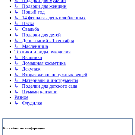
↳ Подарки для мужчин
↳ Подарки для женщин
↳ Новый год
↳ 14 февраля - день влюбленных
↳ Пасха
↳ Свадьба
↳ Подарки для детей
↳ День знаний - 1 сентября
↳ Масленница
Техники и виды рукоделия
↳ Вышивка
↳ Домашняя косметика
↳ Декупаж
↳ Вторая жизнь ненужных вещей
↳ Материалы и инструменты
↳ Поделки для детского сада
↳ Цумами канзаши
Разное
↳ Флудилка
Кто сейчас на конференции