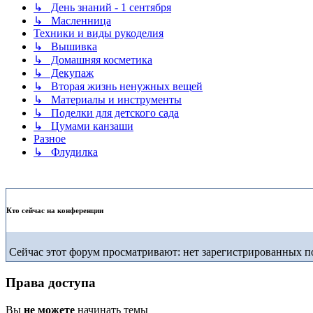
↳ День знаний - 1 сентября
↳ Масленница
Техники и виды рукоделия
↳ Вышивка
↳ Домашняя косметика
↳ Декупаж
↳ Вторая жизнь ненужных вещей
↳ Материалы и инструменты
↳ Поделки для детского сада
↳ Цумами канзаши
Разное
↳ Флудилка
Кто сейчас на конференции
Сейчас этот форум просматривают: нет зарегистрированных по
Права доступа
Вы
не можете
начинать темы