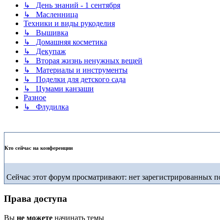
↳ День знаний - 1 сентября
↳ Масленница
Техники и виды рукоделия
↳ Вышивка
↳ Домашняя косметика
↳ Декупаж
↳ Вторая жизнь ненужных вещей
↳ Материалы и инструменты
↳ Поделки для детского сада
↳ Цумами канзаши
Разное
↳ Флудилка
Кто сейчас на конференции
Сейчас этот форум просматривают: нет зарегистрированных по
Права доступа
Вы
не можете
начинать темы