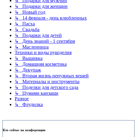
↳ Подарки для мужчин
↳ Подарки для женщин
↳ Новый год
↳ 14 февраля - день влюбленных
↳ Пасха
↳ Свадьба
↳ Подарки для детей
↳ День знаний - 1 сентября
↳ Масленница
Техники и виды рукоделия
↳ Вышивка
↳ Домашняя косметика
↳ Декупаж
↳ Вторая жизнь ненужных вещей
↳ Материалы и инструменты
↳ Поделки для детского сада
↳ Цумами канзаши
Разное
↳ Флудилка
Кто сейчас на конференции