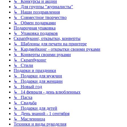
↳ Конкурсы и акции
↳ Для группы "журналисты"
↳ Наши поздравления
↳ Совместное творчество
↳ Обмен подарками
Подарочная упаковка
↳ Упаковка подарков
Скрапбукинг, открытки, конверты
↳ Шаблоны для печати на принтере
↳ Кардмейкинг - открытки своими руками
↳ Конверты своими руками
↳ Скрапбукинг
↳ Стили
Подарки и праздники
↳ Подарки для мужчин
↳ Подарки для женщин
↳ Новый год
↳ 14 февраля - день влюбленных
↳ Пасха
↳ Свадьба
↳ Подарки для детей
↳ День знаний - 1 сентября
↳ Масленница
Техники и виды рукоделия